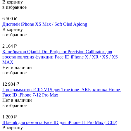
В корзину
в избранное
6 500
₽
Дисплей iPhone XS Max / Soft Oled Aplong
В корзину
в избранное
2 164
₽
Калибратор QianLi Dot Projector Precision Calibrator для
восстановления функции Face ID iPhone X / XR / XS / XS
MAX
Нет в наличии
в избранное
12 984
₽
Программатор JCID V1S для True tone, АКБ ,кнопка Home,
Face ID iPhone 7-12 Pro Max
Нет в наличии
в избранное
1 200
₽
Шлейф для ремонта Face ID для iPhone 11 Pro Max (JCID)
В корзину