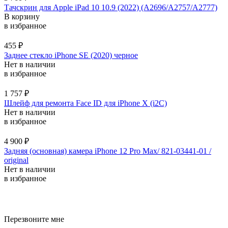
Тачскрин для Apple iPad 10 10.9 (2022) (A2696/A2757/A2777)
В корзину
в избранное
455
₽
Заднее стекло iPhone SE (2020) черное
Нет в наличии
в избранное
1 757
₽
Шлейф для ремонта Face ID для iPhone X (i2C)
Нет в наличии
в избранное
4 900
₽
Задняя (основная) камера iPhone 12 Pro Max/ 821-03441-01 /
original
Нет в наличии
в избранное
санэпидемстанция москва тараканы
дезинфекция номеров в гостинице
Перезвоните мне