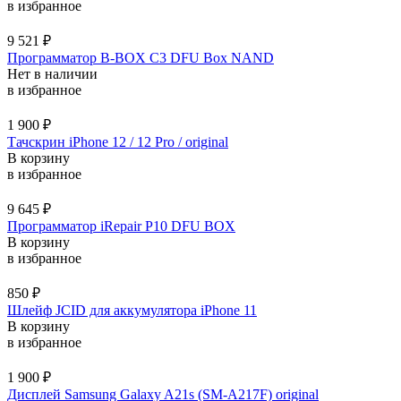
в избранное
9 521
₽
Программатор B-BOX C3 DFU Box NAND
Нет в наличии
в избранное
1 900
₽
Тачскрин iPhone 12 / 12 Pro / original
В корзину
в избранное
9 645
₽
Программатор iRepair P10 DFU BOX
В корзину
в избранное
850
₽
Шлейф JCID для аккумулятора iPhone 11
В корзину
в избранное
1 900
₽
Дисплей Samsung Galaxy A21s (SM-A217F) original