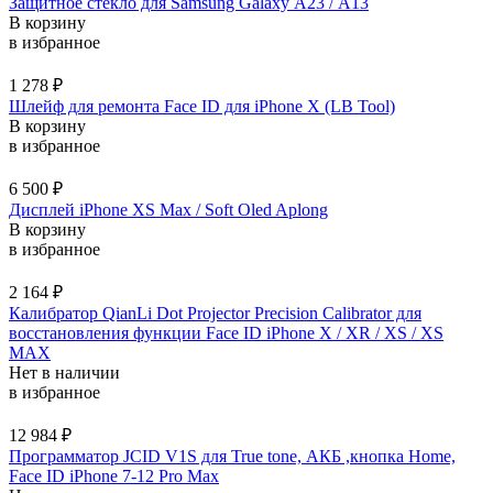
Защитное стекло для Samsung Galaxy А23 / A13
В корзину
в избранное
1 278
₽
Шлейф для ремонта Face ID для iPhone X (LB Tool)
В корзину
в избранное
6 500
₽
Дисплей iPhone XS Max / Soft Oled Aplong
В корзину
в избранное
2 164
₽
Калибратор QianLi Dot Projector Precision Calibrator для
восстановления функции Face ID iPhone X / XR / XS / XS
MAX
Нет в наличии
в избранное
12 984
₽
Программатор JCID V1S для True tone, АКБ ,кнопка Home,
Face ID iPhone 7-12 Pro Max