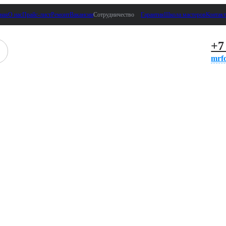
ная
О нас
Прайс-лист
Ремонт
Вакансии
Сотрудничество
Гарантия
Школа мастеров
Контак
+7
mrf