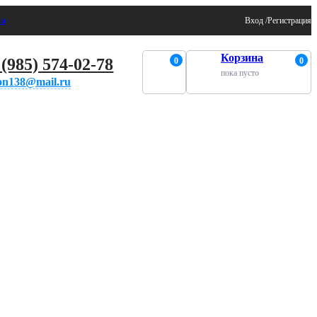
ты
Вход /
Регистрация
Корзина
 (985) 574-02-78
0
0
пока пусто
on138@mail.ru