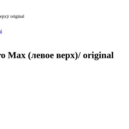
рх)/ original
 Max (левое верх)/ original