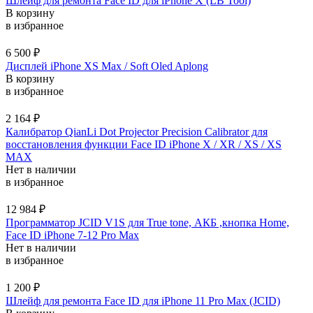
Шлейф для ремонта Face ID для iPhone X (LB Tool)
В корзину
в избранное
6 500
₽
Дисплей iPhone XS Max / Soft Oled Aplong
В корзину
в избранное
2 164
₽
Калибратор QianLi Dot Projector Precision Calibrator для
восстановления функции Face ID iPhone X / XR / XS / XS
MAX
Нет в наличии
в избранное
12 984
₽
Программатор JCID V1S для True tone, АКБ ,кнопка Home,
Face ID iPhone 7-12 Pro Max
Нет в наличии
в избранное
1 200
₽
Шлейф для ремонта Face ID для iPhone 11 Pro Max (JCID)