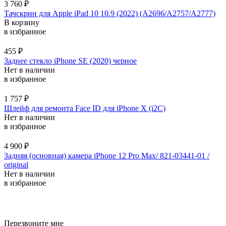
3 760
₽
Тачскрин для Apple iPad 10 10.9 (2022) (A2696/A2757/A2777)
В корзину
в избранное
455
₽
Заднее стекло iPhone SE (2020) черное
Нет в наличии
в избранное
1 757
₽
Шлейф для ремонта Face ID для iPhone X (i2C)
Нет в наличии
в избранное
4 900
₽
Задняя (основная) камера iPhone 12 Pro Max/ 821-03441-01 /
original
Нет в наличии
в избранное
уничтожение запахов москва
трансмеб
Перезвоните мне