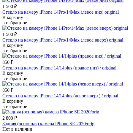
1 500
₽
Стекло на камеру iPhone 14Pro/14Max (левое низ) original
В корзину
в избранное
1 500
₽
Стекло на камеру iPhone 14Pro/14Max (левое вверх) original
В корзину
в избранное
850
₽
Стекло на камеру iPhone 14/14plus (правое низ) / original
В корзину
в избранное
850
₽
Стекло на камеру iPhone 14/14plus (левое вверх) / original
В корзину
в избранное
2 800
₽
Задняя (основная) камера iPhone SE 2020/orig
Нет в наличии